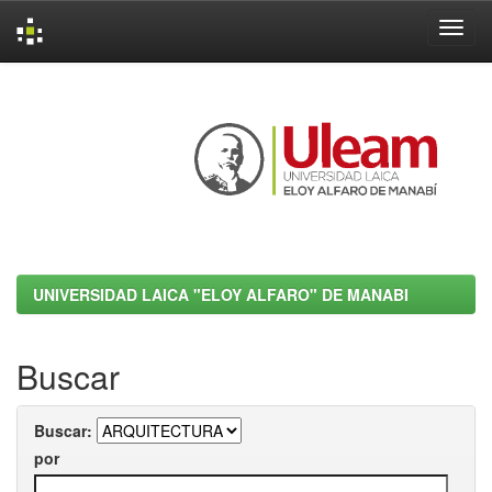
Skip
navigation
UNIVERSIDAD LAICA "ELOY ALFARO" DE MANABI
Buscar
Buscar:
por