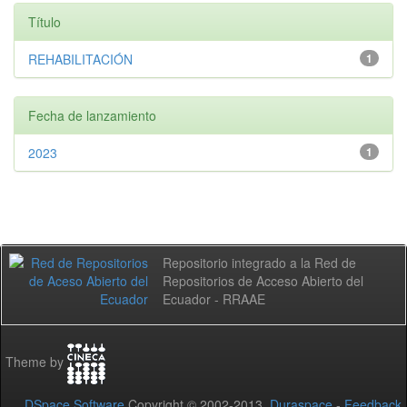
Título
REHABILITACIÓN
1
Fecha de lanzamiento
2023
1
Repositorio integrado a la Red de
Repositorios de Acceso Abierto del
Ecuador - RRAAE
Theme by
DSpace Software
Copyright © 2002-2013
Duraspace
-
Feedback