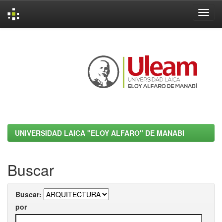
Skip
navigation
UNIVERSIDAD LAICA "ELOY ALFARO" DE MANABI
Buscar
Buscar:
por