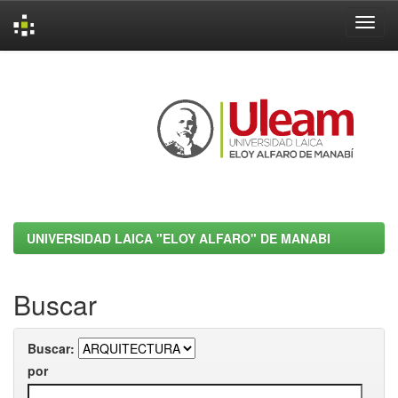
Skip
navigation
UNIVERSIDAD LAICA "ELOY ALFARO" DE MANABI
Buscar
Buscar:
por