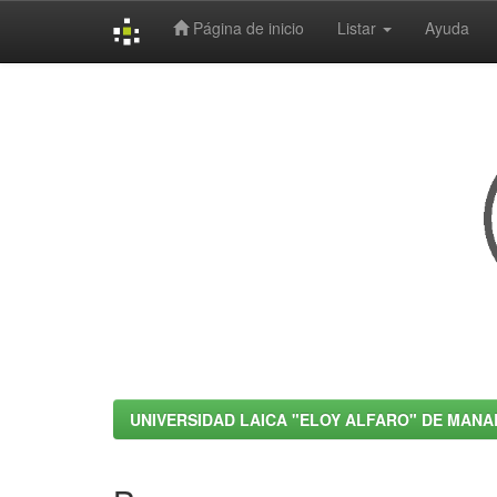
Página de inicio
Listar
Ayuda
Skip
navigation
UNIVERSIDAD LAICA "ELOY ALFARO" DE MANA