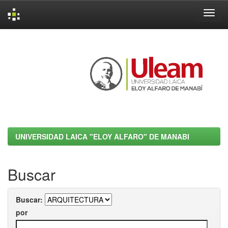
Skip
navigation
UNIVERSIDAD LAICA "ELOY ALFARO" DE MANABI
Buscar
Buscar:
por