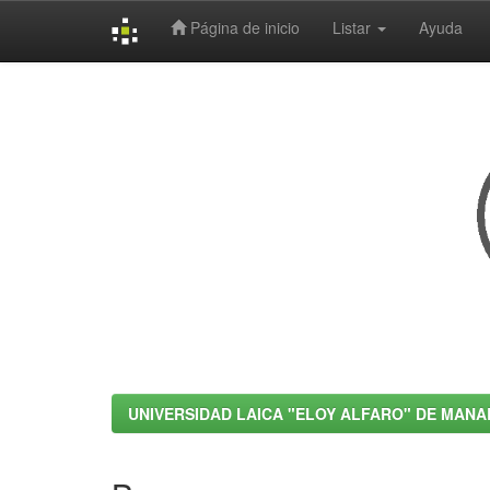
Página de inicio
Listar
Ayuda
Skip
navigation
UNIVERSIDAD LAICA "ELOY ALFARO" DE MANA