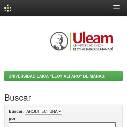
Skip
navigation
UNIVERSIDAD LAICA "ELOY ALFARO" DE MANABI
Buscar
Buscar:
por