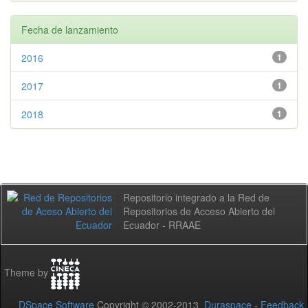
Fecha de lanzamiento
2016
1
2017
1
2018
1
Repositorio integrado a la Red de
Repositorios de Acceso Abierto del
Ecuador - RRAAE
Theme by
DSpace Software
Copyright © 2002-2013
Duraspace
-
Feedback