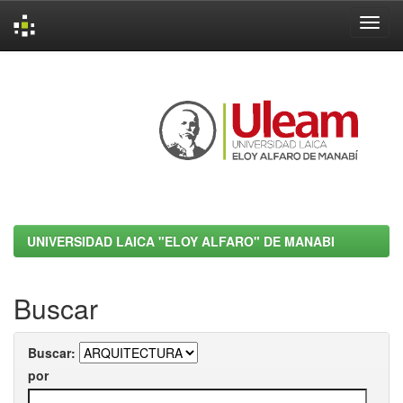
Skip
navigation
UNIVERSIDAD LAICA "ELOY ALFARO" DE MANABI
Buscar
Buscar:
por