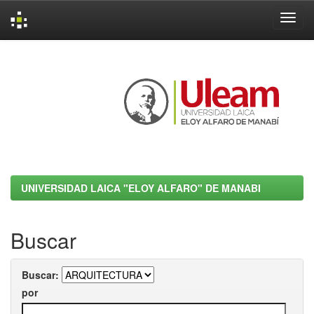
Skip
navigation
UNIVERSIDAD LAICA "ELOY ALFARO" DE MANABI
Buscar
Buscar:
por