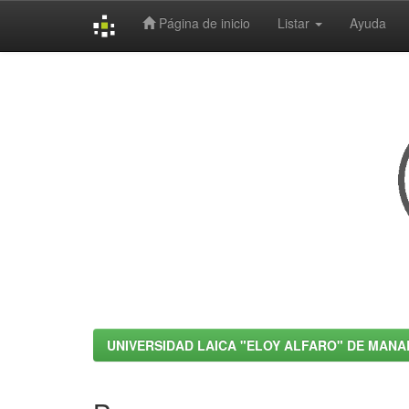
Página de inicio
Listar
Ayuda
Skip
navigation
UNIVERSIDAD LAICA "ELOY ALFARO" DE MANA