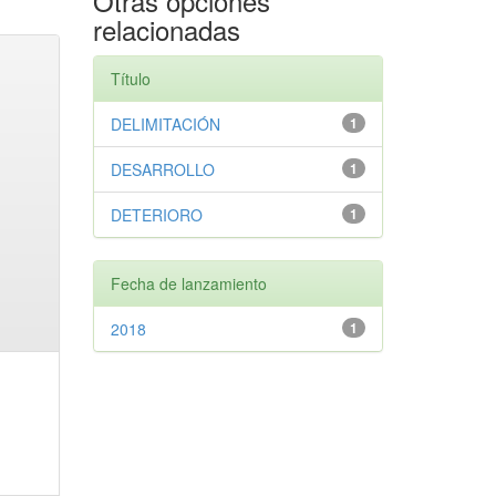
Otras opciones
relacionadas
Título
DELIMITACIÓN
1
DESARROLLO
1
DETERIORO
1
Fecha de lanzamiento
2018
1