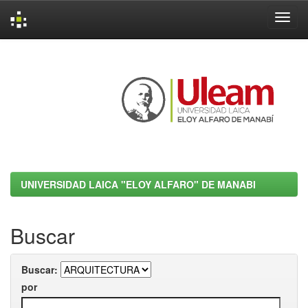
Skip
navigation
UNIVERSIDAD LAICA "ELOY ALFARO" DE MANABI
Buscar
Buscar:
por