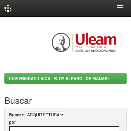
Skip
navigation
UNIVERSIDAD LAICA "ELOY ALFARO" DE MANABI
Buscar
Buscar:
por