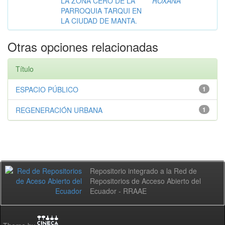
LA ZONA CERO DE LA
ROXANA
PARROQUIA TARQUI EN
LA CIUDAD DE MANTA.
Otras opciones relacionadas
Título
ESPACIO PÚBLICO
1
REGENERACIÓN URBANA
1
Repositorio integrado a la Red de
Repositorios de Acceso Abierto del
Ecuador - RRAAE