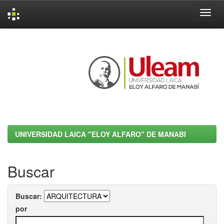
Skip
navigation
UNIVERSIDAD LAICA "ELOY ALFARO" DE MANABI
Buscar
Buscar:
por