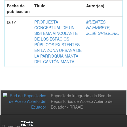
Fecha de
Título
Autor(es)
publicación
2017
PROPUESTA
MUENTES
CONCEPTUAL DE UN
NAVARRETE,
SISTEMA VINCULANTE
JOSÉ GREGORIO
DE LOS ESPACIOS
PÚBLICOS EXISTENTES
EN LA ZONA URBANA DE
LA PARROQUIA MANTA
DEL CANTÓN MANTA.
Repositorio integrado a la Red de
Repositorios de Acceso Abierto del
Ecuador - RRAAE
Theme by