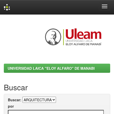
Skip
navigation
UNIVERSIDAD LAICA "ELOY ALFARO" DE MANABI
Buscar
Buscar:
por