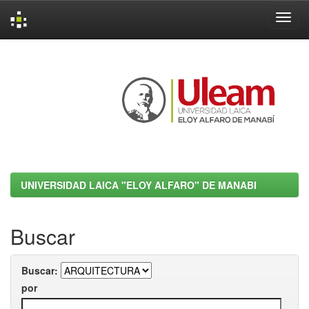
Skip
navigation
UNIVERSIDAD LAICA "ELOY ALFARO" DE MANABI
Buscar
Buscar:
por