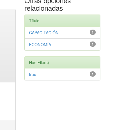
Otras opciones
relacionadas
Título
CAPACITACIÓN
1
ECONOMÍA
1
Has File(s)
true
1