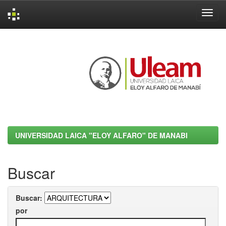
Skip
navigation
UNIVERSIDAD LAICA "ELOY ALFARO" DE MANABI
Buscar
Buscar:
por