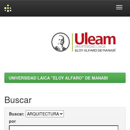
Skip
navigation
UNIVERSIDAD LAICA "ELOY ALFARO" DE MANABI
Buscar
Buscar:
por