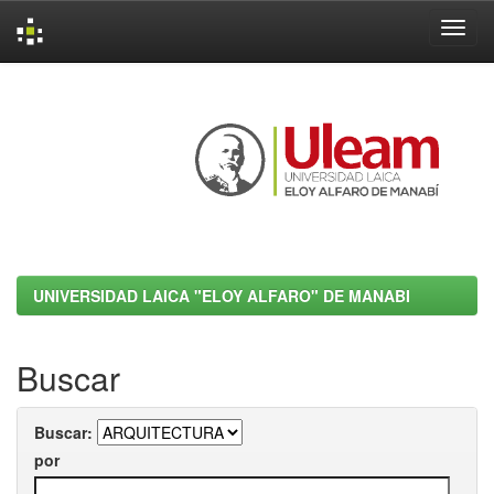
Skip
navigation
UNIVERSIDAD LAICA "ELOY ALFARO" DE MANABI
Buscar
Buscar:
por