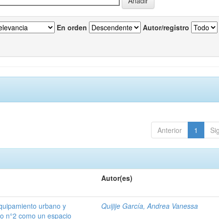
En orden
Autor/registro
Anterior
1
Si
Autor(es)
 equipamiento urbano y
Quijije García, Andrea Vanessa
do n°2 como un espacio