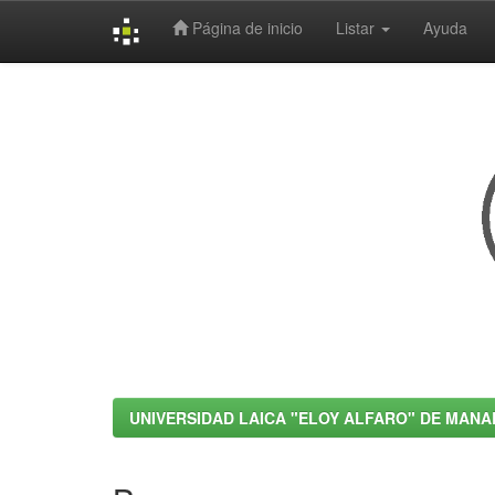
Página de inicio
Listar
Ayuda
Skip
navigation
UNIVERSIDAD LAICA "ELOY ALFARO" DE MANA