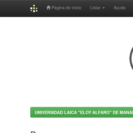
Página de inicio
Listar
Ayuda
Skip
navigation
UNIVERSIDAD LAICA "ELOY ALFARO" DE MANA