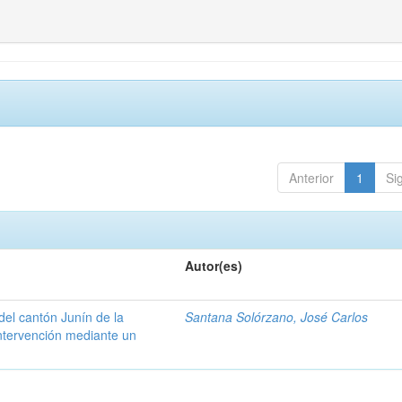
Anterior
1
Si
Autor(es)
del cantón Junín de la
Santana Solórzano, José Carlos
ntervención mediante un