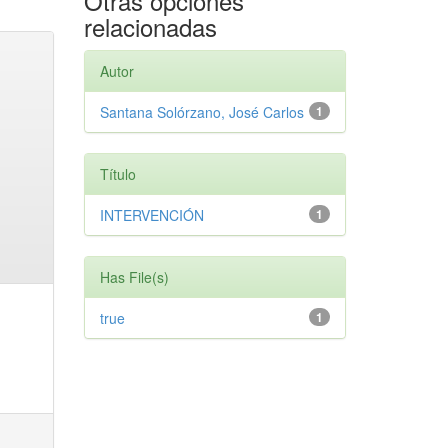
Otras opciones
relacionadas
Autor
Santana Solórzano, José Carlos
1
Título
INTERVENCIÓN
1
Has File(s)
true
1