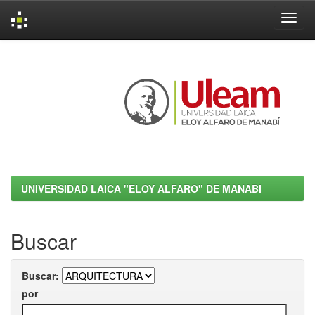
Skip
navigation
UNIVERSIDAD LAICA "ELOY ALFARO" DE MANABI
Buscar
Buscar:
por