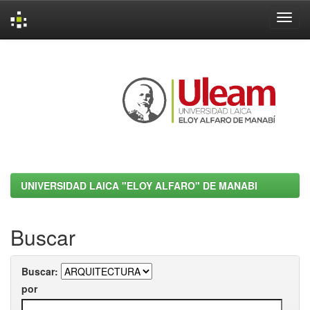
Skip
navigation
UNIVERSIDAD LAICA "ELOY ALFARO" DE MANABI
Buscar
Buscar:
por