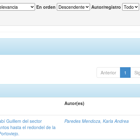
En orden
Autor/registro
Anterior
1
Si
Autor(es)
abí Guillem del sector
Paredes Mendoza, Karla Andrea
antos hasta el redondel de la
ortoviejo.