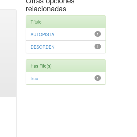
Otras opciones
relacionadas
Título
AUTOPISTA
1
DESORDEN
1
Has File(s)
true
1