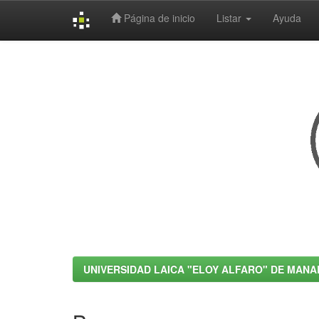
Página de inicio
Listar
Ayuda
Skip
navigation
UNIVERSIDAD LAICA "ELOY ALFARO" DE MANA