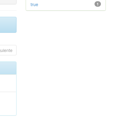
true
1
guiente