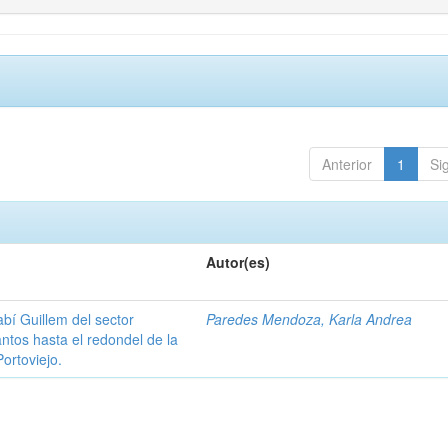
Anterior
1
Si
Autor(es)
abí Guillem del sector
Paredes Mendoza, Karla Andrea
antos hasta el redondel de la
ortoviejo.