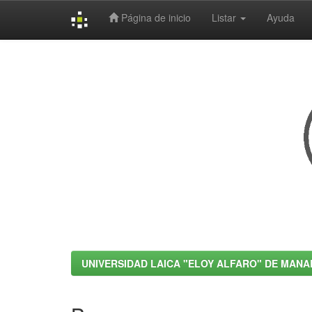
Página de inicio
Listar
Ayuda
Skip
navigation
UNIVERSIDAD LAICA "ELOY ALFARO" DE MANA