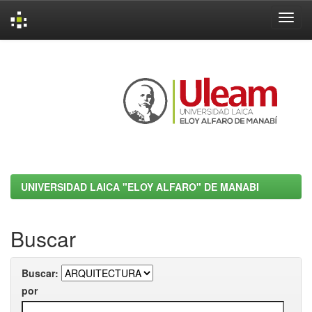
Skip
navigation
UNIVERSIDAD LAICA "ELOY ALFARO" DE MANABI
Buscar
Buscar:
por