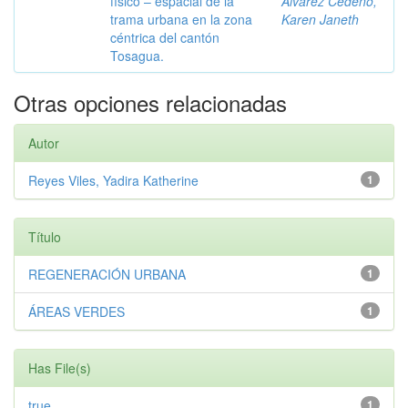
físico – espacial de la
Alvarez Cedeño,
trama urbana en la zona
Karen Janeth
céntrica del cantón
Tosagua.
Otras opciones relacionadas
Autor
Reyes Viles, Yadira Katherine
1
Título
REGENERACIÓN URBANA
1
ÁREAS VERDES
1
Has File(s)
true
1