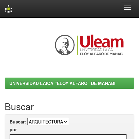
Skip
navigation
UNIVERSIDAD LAICA "ELOY ALFARO" DE MANABI
Buscar
Buscar:
por