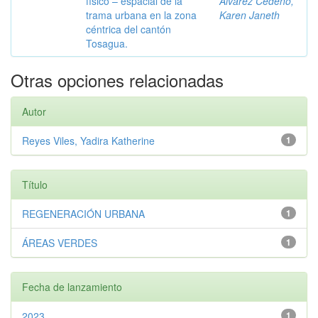
físico – espacial de la
Alvarez Cedeño,
trama urbana en la zona
Karen Janeth
céntrica del cantón
Tosagua.
Otras opciones relacionadas
Autor
Reyes Viles, Yadira Katherine
1
Título
REGENERACIÓN URBANA
1
ÁREAS VERDES
1
Fecha de lanzamiento
2023
1