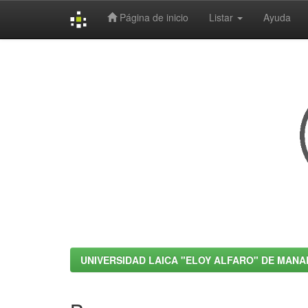
Página de inicio
Listar
Ayuda
Skip
navigation
UNIVERSIDAD LAICA "ELOY ALFARO" DE MANA