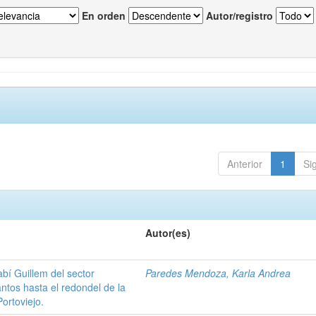
En orden
Autor/registro
Anterior
1
Si
Autor(es)
abí Guillem del sector
Paredes Mendoza, Karla Andrea
antos hasta el redondel de la
ortoviejo.