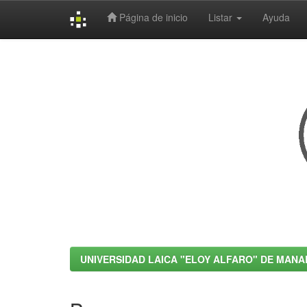
Página de inicio
Listar
Ayuda
Skip
navigation
UNIVERSIDAD LAICA "ELOY ALFARO" DE MANA