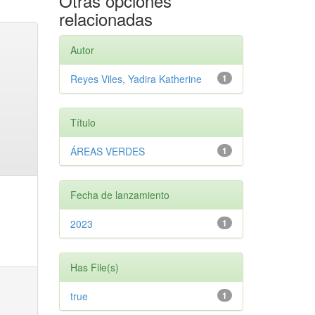
Otras opciones
relacionadas
Autor
Reyes Viles, Yadira Katherine
1
Título
ÁREAS VERDES
1
Fecha de lanzamiento
2023
1
Has File(s)
true
1