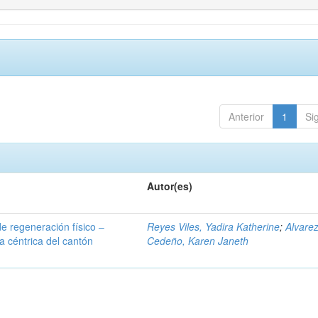
Anterior
1
Si
Autor(es)
de regeneración físico –
Reyes Viles, Yadira Katherine
;
Alvare
a céntrica del cantón
Cedeño, Karen Janeth