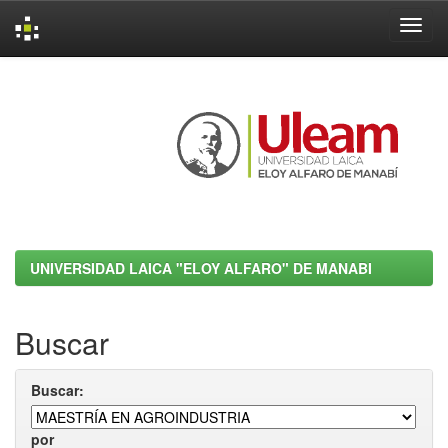
Skip
navigation
UNIVERSIDAD LAICA "ELOY ALFARO" DE MANABI
Buscar
Buscar:
por