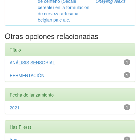
de centeno (Secale
Sheyling Alexis
cereale) en la formulación
de cerveza artesanal
belgian pale ale.
Otras opciones relacionadas
Título
ANÁLISIS SENSORIAL
1
FERMENTACIÓN
1
Fecha de lanzamiento
2021
1
Has File(s)
true
1