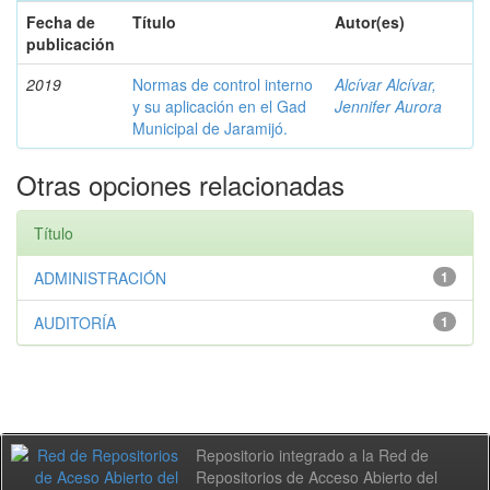
Fecha de
Título
Autor(es)
publicación
2019
Normas de control interno
Alcívar Alcívar,
y su aplicación en el Gad
Jennifer Aurora
Municipal de Jaramijó.
Otras opciones relacionadas
Título
ADMINISTRACIÓN
1
AUDITORÍA
1
Repositorio integrado a la Red de
Repositorios de Acceso Abierto del