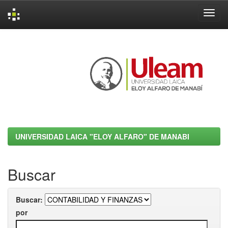
Skip
navigation
UNIVERSIDAD LAICA "ELOY ALFARO" DE MANABI
Buscar
Buscar:
por