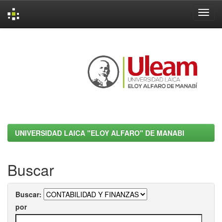
Skip
navigation
UNIVERSIDAD LAICA "ELOY ALFARO" DE MANABI
Buscar
Buscar:
por