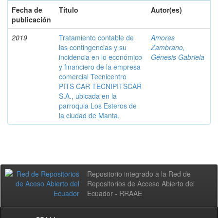
Fecha de
Título
Autor(es)
publicación
2019
Tratamiento contable de
Amores
las contingencias y su
Zambrano,
incidencia en lo económico
Génesis Gabriela
y financiero de la empresa
comercial Tecnicentro
PITS CAR TECNIPITSCAR
S.A., ubicada en la
parroquia Los Esteros de
la ciudad de Manta.
Repositorio integrado a la Red de
Repositorios de Acceso Abierto del
Ecuador - RRAAE