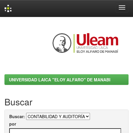
Skip
navigation
UNIVERSIDAD LAICA "ELOY ALFARO" DE MANABI
Buscar
Buscar:
por