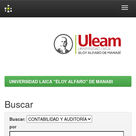
Skip
navigation
UNIVERSIDAD LAICA "ELOY ALFARO" DE MANABI
Buscar
Buscar:
por