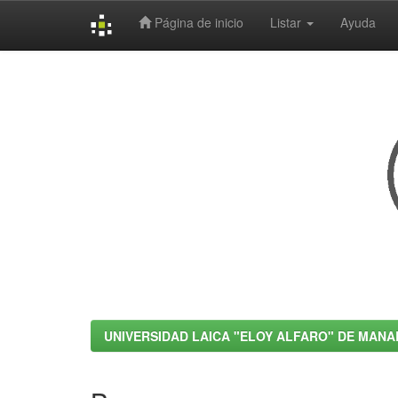
Página de inicio
Listar
Ayuda
Skip
navigation
UNIVERSIDAD LAICA "ELOY ALFARO" DE MANA