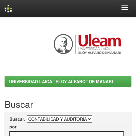
Skip
navigation
UNIVERSIDAD LAICA "ELOY ALFARO" DE MANABI
Buscar
Buscar:
por