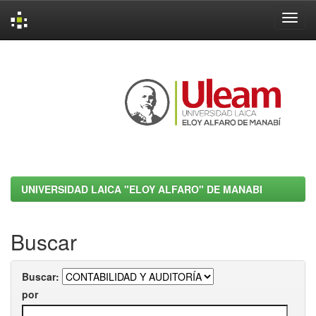
Skip
navigation
UNIVERSIDAD LAICA "ELOY ALFARO" DE MANABI
Buscar
Buscar:
por