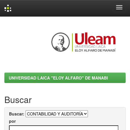
Skip
navigation
UNIVERSIDAD LAICA "ELOY ALFARO" DE MANABI
Buscar
Buscar:
por