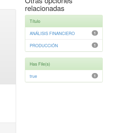
Otras opciones
relacionadas
Título
ANÁLISIS FINANCIERO
1
PRODUCCIÓN
1
Has File(s)
true
1