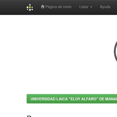
Página de inicio
Listar
Ayuda
Skip
navigation
UNIVERSIDAD LAICA "ELOY ALFARO" DE MANA