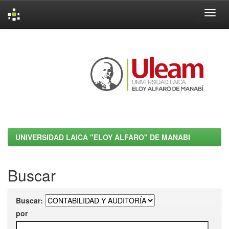
Skip
navigation
UNIVERSIDAD LAICA "ELOY ALFARO" DE MANABI
Buscar
Buscar:
por