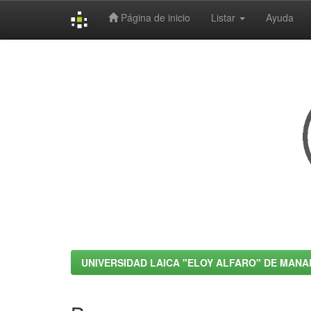
Página de inicio
Listar
Ayuda
Skip
navigation
UNIVERSIDAD LAICA "ELOY ALFARO" DE MANA