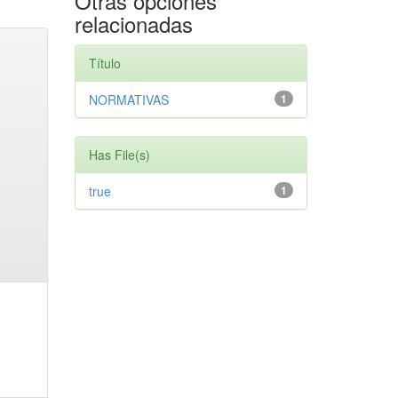
Otras opciones
relacionadas
Título
NORMATIVAS
1
Has File(s)
true
1