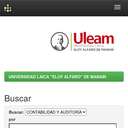
Skip
navigation
UNIVERSIDAD LAICA "ELOY ALFARO" DE MANABI
Buscar
Buscar:
por