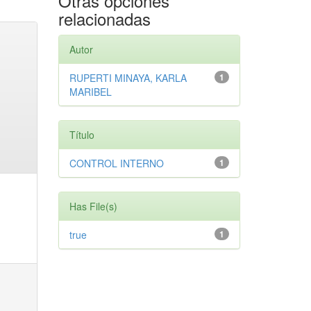
Otras opciones
relacionadas
Autor
RUPERTI MINAYA, KARLA
1
MARIBEL
Título
CONTROL INTERNO
1
Has File(s)
true
1