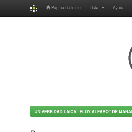
Página de inicio
Listar
Ayuda
Skip
navigation
UNIVERSIDAD LAICA "ELOY ALFARO" DE MANA