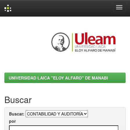
Skip
navigation
UNIVERSIDAD LAICA "ELOY ALFARO" DE MANABI
Buscar
Buscar:
por