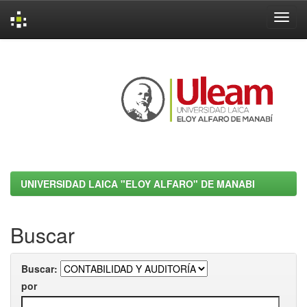
Skip
navigation
UNIVERSIDAD LAICA "ELOY ALFARO" DE MANABI
Buscar
Buscar:
por