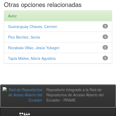
Otras opciones relacionadas
Autor
Guaranguay Chaves, Carmen
1
Pico Benítez, Sonia
1
Rezabala Villao, Jesús Yubagni
1
Tapia Mieles, María Agustina
1
Repositorio integrado a la Red de
Repositorios de Acceso Abierto del
Ecuador - RRAAE