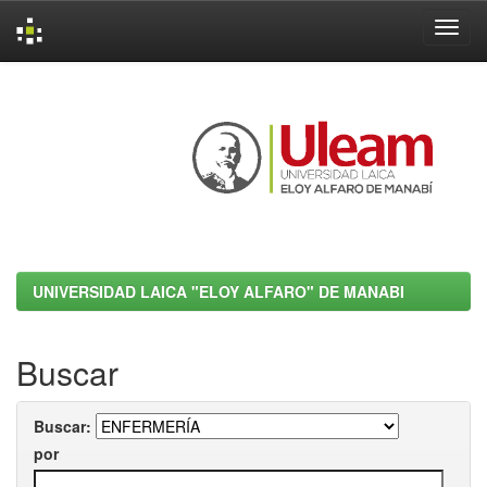
Skip
navigation
UNIVERSIDAD LAICA "ELOY ALFARO" DE MANABI
Buscar
Buscar:
por