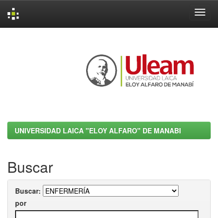
Skip
navigation
UNIVERSIDAD LAICA "ELOY ALFARO" DE MANABI
Buscar
Buscar:
por