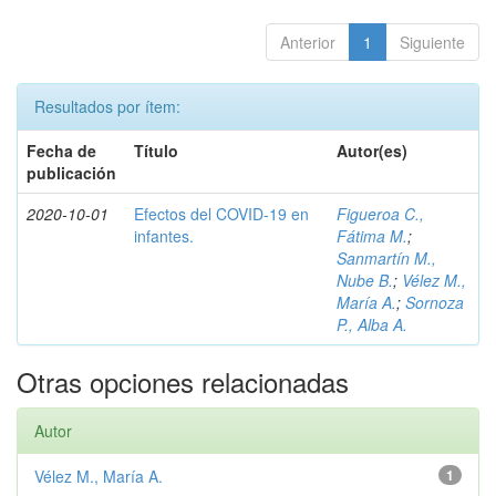
Anterior
1
Siguiente
Resultados por ítem:
Fecha de
Título
Autor(es)
publicación
2020-10-01
Efectos del COVID-19 en
Figueroa C.,
infantes.
Fátima M.
;
Sanmartín M.,
Nube B.
;
Vélez M.,
María A.
;
Sornoza
P., Alba A.
Otras opciones relacionadas
Autor
Vélez M., María A.
1