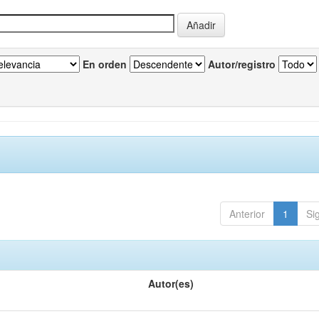
En orden
Autor/registro
Anterior
1
Si
Autor(es)