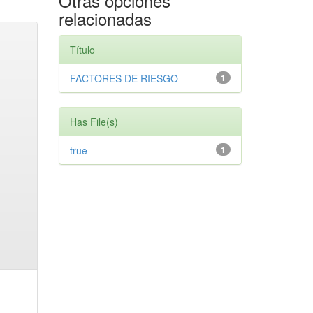
Otras opciones
relacionadas
Título
FACTORES DE RIESGO
1
Has File(s)
true
1