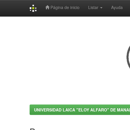
Página de inicio
Listar
Ayuda
Skip
navigation
UNIVERSIDAD LAICA "ELOY ALFARO" DE MANA