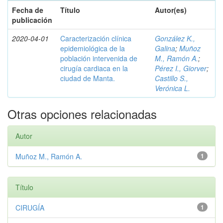
Fecha de
Título
Autor(es)
publicación
2020-04-01
Caracterización clínica
González K.,
epidemiológica de la
Galina
;
Muñoz
población intervenida de
M., Ramón A.
;
cirugía cardiaca en la
Pérez I., Giorver
;
ciudad de Manta.
Castillo S.,
Verónica L.
Otras opciones relacionadas
Autor
Muñoz M., Ramón A.
1
Título
CIRUGÍA
1