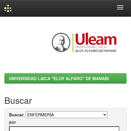
Skip
navigation
UNIVERSIDAD LAICA "ELOY ALFARO" DE MANABI
Buscar
Buscar:
por