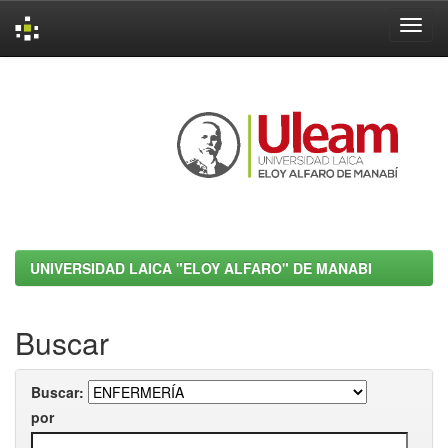
Skip
navigation
UNIVERSIDAD LAICA "ELOY ALFARO" DE MANABI
Buscar
Buscar:
por